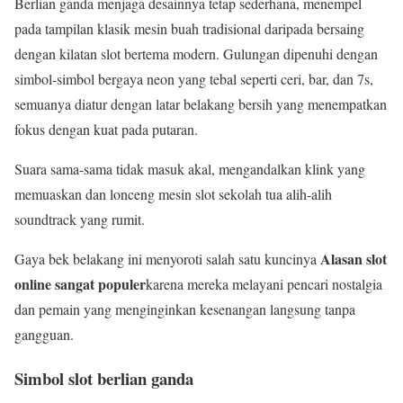
Berlian ganda menjaga desainnya tetap sederhana, menempel
pada tampilan klasik mesin buah tradisional daripada bersaing
dengan kilatan slot bertema modern. Gulungan dipenuhi dengan
simbol-simbol bergaya neon yang tebal seperti ceri, bar, dan 7s,
semuanya diatur dengan latar belakang bersih yang menempatkan
fokus dengan kuat pada putaran.
Suara sama-sama tidak masuk akal, mengandalkan klink yang
memuaskan dan lonceng mesin slot sekolah tua alih-alih
soundtrack yang rumit.
Alasan slot
Gaya bek belakang ini menyoroti salah satu kuncinya
online sangat populer
karena mereka melayani pencari nostalgia
dan pemain yang menginginkan kesenangan langsung tanpa
gangguan.
Simbol slot berlian ganda