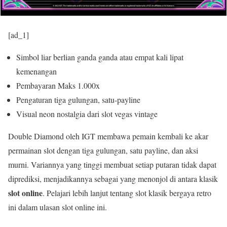
[ad_1]
Simbol liar berlian ganda ganda atau empat kali lipat
kemenangan
Pembayaran Maks 1.000x
Pengaturan tiga gulungan, satu-payline
Visual neon nostalgia dari slot vegas vintage
Double Diamond oleh IGT membawa pemain kembali ke akar
permainan slot dengan tiga gulungan, satu payline, dan aksi
murni. Variannya yang tinggi membuat setiap putaran tidak dapat
diprediksi, menjadikannya sebagai yang menonjol di antara klasik
slot online
. Pelajari lebih lanjut tentang slot klasik bergaya retro
ini dalam ulasan slot online ini.