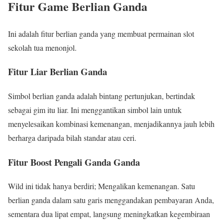
Fitur Game Berlian Ganda
Ini adalah fitur berlian ganda yang membuat permainan slot
sekolah tua menonjol.
Fitur Liar Berlian Ganda
Simbol berlian ganda adalah bintang pertunjukan, bertindak
sebagai gim itu liar. Ini menggantikan simbol lain untuk
menyelesaikan kombinasi kemenangan, menjadikannya jauh lebih
berharga daripada bilah standar atau ceri.
Fitur Boost Pengali Ganda Ganda
Wild ini tidak hanya berdiri; Mengalikan kemenangan. Satu
berlian ganda dalam satu garis menggandakan pembayaran Anda,
sementara dua lipat empat, langsung meningkatkan kegembiraan