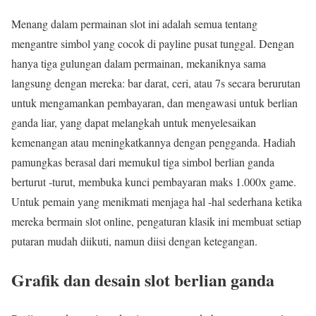
Menang dalam permainan slot ini adalah semua tentang
mengantre simbol yang cocok di payline pusat tunggal. Dengan
hanya tiga gulungan dalam permainan, mekaniknya sama
langsung dengan mereka: bar darat, ceri, atau 7s secara berurutan
untuk mengamankan pembayaran, dan mengawasi untuk berlian
ganda liar, yang dapat melangkah untuk menyelesaikan
kemenangan atau meningkatkannya dengan pengganda. Hadiah
pamungkas berasal dari memukul tiga simbol berlian ganda
berturut -turut, membuka kunci pembayaran maks 1.000x game.
Untuk pemain yang menikmati menjaga hal -hal sederhana ketika
mereka bermain slot online, pengaturan klasik ini membuat setiap
putaran mudah diikuti, namun diisi dengan ketegangan.
Grafik dan desain slot berlian ganda