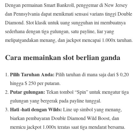
Dengan permainan Smart Bankroll, penggemar di New Jersey
dan Pennsylvania dapat menikmati sensasi varians tinggi Double
Diamond. Slot klasik untuk uang sungguhan ini membuatnya
sederhana dengan tiga gulungan, satu payline, liar yang
melipatgandakan menang, dan jackpot mencapai 1.000x taruhan.
Cara memainkan slot berlian ganda
Pilih Taruhan Anda:
Pilih taruhan di mana saja dari $ 0,20
hingga $ 250 per putaran.
Putar gulungan:
Tekan tombol “Spin” untuk mengatur tiga
gulungan yang bergerak pada payline tunggal.
Hati -hati dengan Wilds:
Line up simbol yang menang,
biarkan pembayaran Double Diamond Wild Boost, dan
memicu jackpot 1.000x teratas saat tiga mendarat bersama.