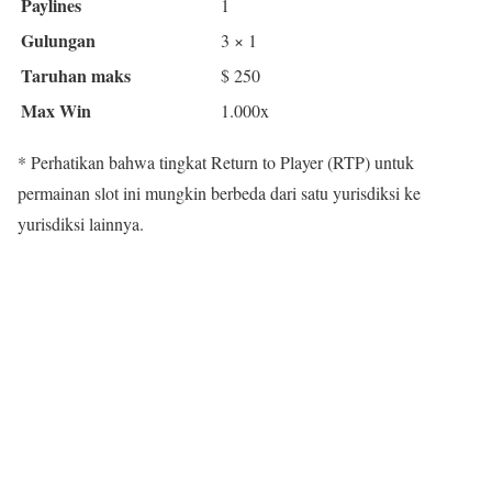
Paylines
1
Gulungan
3 × 1
Taruhan maks
$ 250
Max Win
1.000x
* Perhatikan bahwa tingkat Return to Player (RTP) untuk
permainan slot ini mungkin berbeda dari satu yurisdiksi ke
yurisdiksi lainnya.