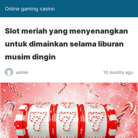
Online gaming casino
Slot meriah yang menyenangkan
untuk dimainkan selama liburan
musim dingin
admin
10 months ago