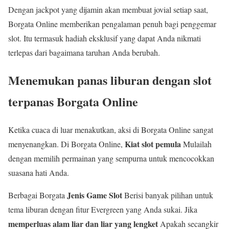
Dengan jackpot yang dijamin akan membuat jovial setiap saat,
Borgata Online memberikan pengalaman penuh bagi penggemar
slot. Itu termasuk hadiah eksklusif yang dapat Anda nikmati
terlepas dari bagaimana taruhan Anda berubah.
Menemukan panas liburan dengan slot
terpanas Borgata Online
Ketika cuaca di luar menakutkan, aksi di Borgata Online sangat
Kiat slot pemula
menyenangkan. Di Borgata Online,
Mulailah
dengan memilih permainan yang sempurna untuk mencocokkan
suasana hati Anda.
Jenis Game Slot
Berbagai Borgata
Berisi banyak pilihan untuk
tema liburan dengan fitur Evergreen yang Anda sukai. Jika
memperluas alam liar dan liar yang lengket
Apakah secangkir