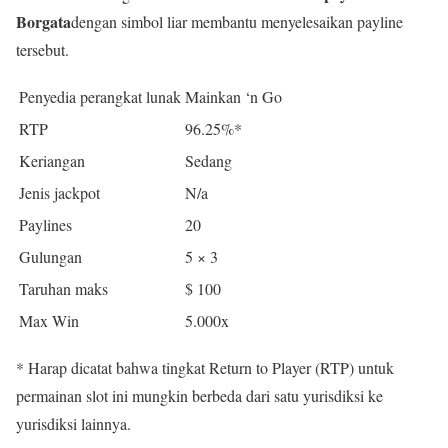
Borgata
dengan simbol liar membantu menyelesaikan payline
tersebut.
Penyedia perangkat lunak
Mainkan ‘n Go
RTP
96.25%*
Keriangan
Sedang
Jenis jackpot
N/a
Paylines
20
Gulungan
5 × 3
Taruhan maks
$ 100
Max Win
5.000x
* Harap dicatat bahwa tingkat Return to Player (RTP) untuk
permainan slot ini mungkin berbeda dari satu yurisdiksi ke
yurisdiksi lainnya.