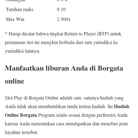
Taruhan maks
$ 10
Max Win
2.500x
* Harap dicatat bahwa tingkat Return to Player (RTP) untuk
permainan slot ini mungkin berbeda dari satu yurisdiksi ke
yurisdiksi lainnya.
Manfaatkan liburan Anda di Borgata
online
Slot Play di Borgata Online adalah satu -satunya hadiah yang
Hadiah
Anda tidak akan membutuhkan tanda terima hadiah. Itu
Online Borgata
Program selalu sesuai dengan preferensi Anda
karena Anda menentukan cara mendapatkan dan menebus poin
loyalitas tersebut.