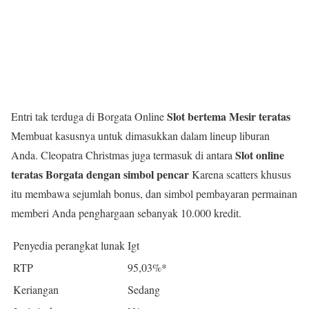
Slot bertema Mesir teratas
Entri tak terduga di Borgata Online
Membuat kasusnya untuk dimasukkan dalam lineup liburan
Slot online
Anda. Cleopatra Christmas juga termasuk di antara
teratas Borgata dengan simbol pencar
Karena scatters khusus
itu membawa sejumlah bonus, dan simbol pembayaran permainan
memberi Anda penghargaan sebanyak 10.000 kredit.
Penyedia perangkat lunak
Igt
RTP
95,03%*
Keriangan
Sedang