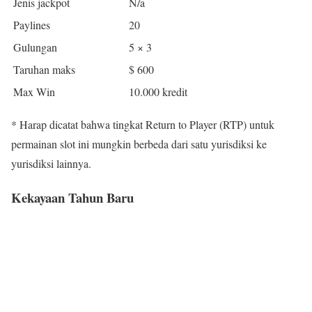
Jenis jackpot
N/a
Paylines
20
Gulungan
5 × 3
Taruhan maks
$ 600
Max Win
10.000 kredit
* Harap dicatat bahwa tingkat Return to Player (RTP) untuk
permainan slot ini mungkin berbeda dari satu yurisdiksi ke
yurisdiksi lainnya.
Kekayaan Tahun Baru