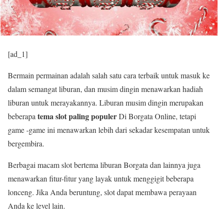
[ad_1]
Bermain permainan adalah salah satu cara terbaik untuk masuk ke
dalam semangat liburan, dan musim dingin menawarkan hadiah
liburan untuk merayakannya. Liburan musim dingin merupakan
tema slot paling populer
beberapa
Di Borgata Online, tetapi
game -game ini menawarkan lebih dari sekadar kesempatan untuk
bergembira.
Berbagai macam slot bertema liburan Borgata dan lainnya juga
menawarkan fitur-fitur yang layak untuk menggigit beberapa
lonceng. Jika Anda beruntung, slot dapat membawa perayaan
Anda ke level lain.