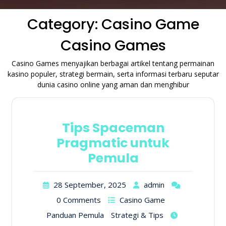
Category:
Casino Game
Casino Games
Casino Games menyajikan berbagai artikel tentang permainan
kasino populer, strategi bermain, serta informasi terbaru seputar
dunia casino online yang aman dan menghibur
Tips Spaceman
Pragmatic untuk
Pemula
28 September, 2025
admin
0 Comments
Casino Game
Panduan Pemula
Strategi & Tips