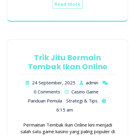
Read More
Trik Jitu Bermain
Tembak Ikan Online
24 September, 2025
admin
0 Comments
Casino Game
Panduan Pemula
Strategi & Tips
6:15 am
Permainan Tembak Ikan Online kini menjadi
salah satu game kasino yang paling populer di