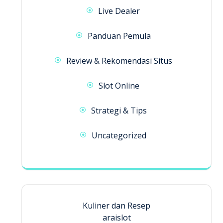
Live Dealer
Panduan Pemula
Review & Rekomendasi Situs
Slot Online
Strategi & Tips
Uncategorized
Kuliner dan Resep
araislot