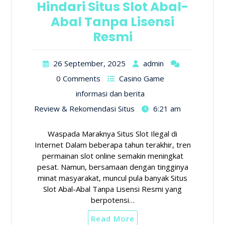
Hindari Situs Slot Abal-
Abal Tanpa Lisensi
Resmi
26 September, 2025
admin
0 Comments
Casino Game
informasi dan berita
Review & Rekomendasi Situs
6:21 am
Waspada Maraknya Situs Slot Ilegal di
Internet Dalam beberapa tahun terakhir, tren
permainan slot online semakin meningkat
pesat. Namun, bersamaan dengan tingginya
minat masyarakat, muncul pula banyak Situs
Slot Abal-Abal Tanpa Lisensi Resmi yang
berpotensi…
Read More