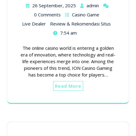
26 September, 2025
admin
0 Comments
Casino Game
Live Dealer
Review & Rekomendasi Situs
7:54 am
The online casino world is entering a golden
era of innovation, where technology and real-
life experiences merge into one. Among the
pioneers of this trend, ION Casino Gaming
has become a top choice for players…
Read More