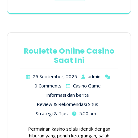
Roulette Online Casino
Saat Ini
26 September, 2025
admin
0 Comments
Casino Game
informasi dan berita
Review & Rekomendasi Situs
Strategi & Tips
5:20 am
Permainan kasino selalu identik dengan
hiburan yang penuh ketegangan, salah