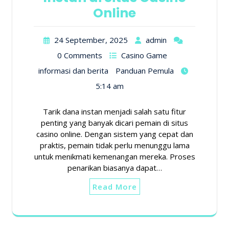
Online
24 September, 2025
admin
0 Comments
Casino Game
informasi dan berita
Panduan Pemula
5:14 am
Tarik dana instan menjadi salah satu fitur
penting yang banyak dicari pemain di situs
casino online. Dengan sistem yang cepat dan
praktis, pemain tidak perlu menunggu lama
untuk menikmati kemenangan mereka. Proses
penarikan biasanya dapat…
Read More