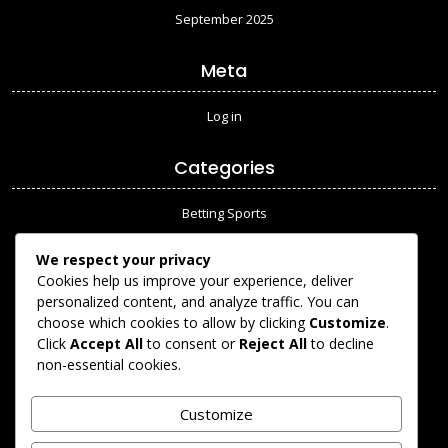
September 2025
Meta
Log in
Categories
Betting Sports
Bonus & Promosi
We respect your privacy
Casino Game
Cookies help us improve your experience, deliver
Game
personalized content, and analyze traffic. You can
choose which cookies to allow by clicking
Customize
.
informasi dan berita
Click
Accept All
to consent or
Reject All
to decline
Live Dealer
non-essential cookies.
Panduan Pemula
Customize
Review & Rekomendasi Situs
Slot Online