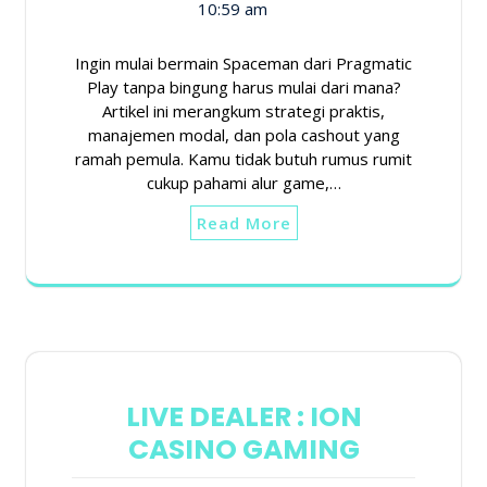
10:59 am
Ingin mulai bermain Spaceman dari Pragmatic
Play tanpa bingung harus mulai dari mana?
Artikel ini merangkum strategi praktis,
manajemen modal, dan pola cashout yang
ramah pemula. Kamu tidak butuh rumus rumit
cukup pahami alur game,…
Read More
LIVE DEALER : ION
CASINO GAMING