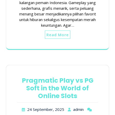
kalangan pemain Indonesia. Gameplay yang
sederhana, grafis menarik, serta peluang
menang besar menjadikannya pilihan favorit
untuk hiburan sekaligus kesempatan meraih
keuntungan. Agar…
Read More
Pragmatic Play vs PG
Soft in the World of
Online Slots
24 September, 2025
admin