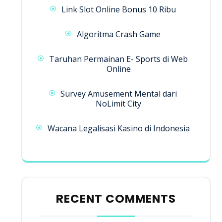
Link Slot Online Bonus 10 Ribu
Algoritma Crash Game
Taruhan Permainan E- Sports di Web
Online
Survey Amusement Mental dari
NoLimit City
Wacana Legalisasi Kasino di Indonesia
RECENT COMMENTS