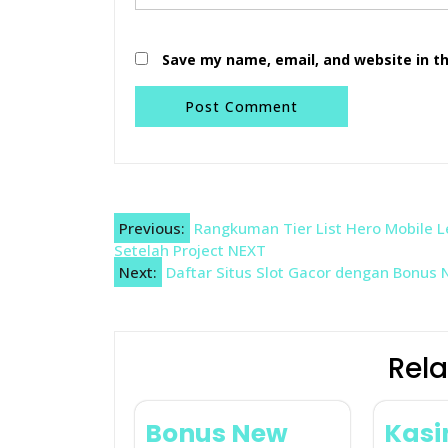
Save my name, email, and website in th
Post
Previous:
Rangkuman Tier List Hero Mobile 
Setelah Project NEXT
navigation
Next:
Daftar Situs Slot Gacor dengan Bonu
Rela
Bonus New
Kasi