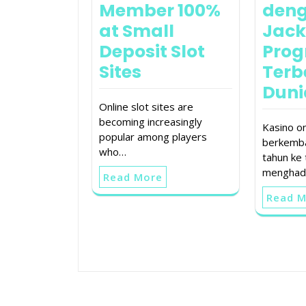
Member 100%
den
at Small
Jack
Deposit Slot
Prog
Sites
Terb
Duni
Online slot sites are
becoming increasingly
Kasino on
popular among players
berkemba
who…
tahun ke 
menghad
Read More
Read 