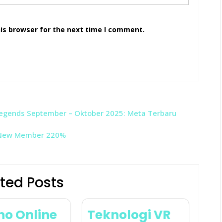
is browser for the next time I comment.
Legends September – Oktober 2025: Meta Terbaru
s New Member 220%
ted Posts
no Online
Teknologi VR