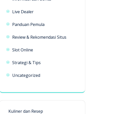
Live Dealer
Panduan Pemula
Review & Rekomendasi Situs
Slot Online
Strategi & Tips
Uncategorized
Kuliner dan Resep