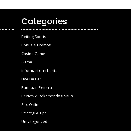
Categories
Betting Sports
Bonus & Promosi
Casino Game
Game
informasi dan berita
Live Dealer
Panduan Pemula
Review & Rekomendasi Situs
Slot Online
Strategi & Tips
Uncategorized