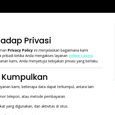
adap Privasi
laman
Privacy Policy
ini menjelaskan bagaimana kami
 pribadi ketika Anda mengakses layanan
online casino
anan kami, Anda menyetujui kebijakan privasi yang berlaku.
i Kumpulkan
yanan kami, beberapa data dapat terkumpul, antara lain:
nomor telepon, atau metode pembayaran.
kat yang digunakan, dan aktivitas di situs.