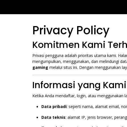
Privacy Policy
Komitmen Kami Terh
Privasi pengguna adalah prioritas utama kami. Ha
mengumpulkan, menggunakan, dan melindungi data
gaming
melalui situs ini. Dengan menggunakan lay
Informasi yang Kam
Ketika Anda mendaftar, login, atau menggunakan la
Data pribadi
: seperti nama, alamat email, 
Data teknis
: alamat IP, jenis browser, perang