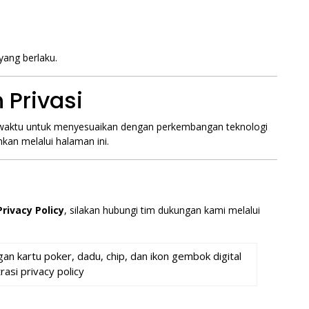
ang berlaku.
 Privasi
 ke waktu untuk menyesuaikan dengan perkembangan teknologi
kan melalui halaman ini.
Privacy Policy
, silakan hubungi tim dukungan kami melalui
rasi privacy policy