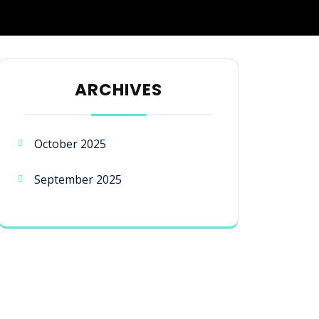
ARCHIVES
October 2025
September 2025