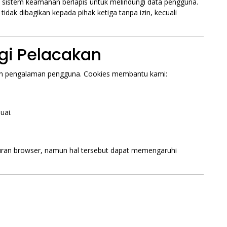
a sistem keamanan berlapis untuk melindungi data pengguna.
idak dibagikan kepada pihak ketiga tanpa izin, kecuali
gi Pelacakan
n pengalaman pengguna. Cookies membantu kami:
uai.
uran browser, namun hal tersebut dapat memengaruhi