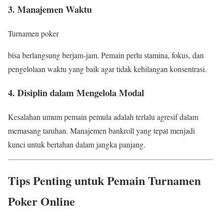
3. Manajemen Waktu
Turnamen poker
bisa berlangsung berjam-jam. Pemain perlu stamina, fokus, dan
pengelolaan waktu yang baik agar tidak kehilangan konsentrasi.
4. Disiplin dalam Mengelola Modal
Kesalahan umum pemain pemula adalah terlalu agresif dalam
memasang taruhan. Manajemen bankroll yang tepat menjadi
kunci untuk bertahan dalam jangka panjang.
Tips Penting untuk Pemain Turnamen
Poker Online