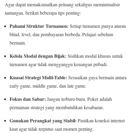
Agar dapat memaksimalkan peluang sekaligus meminimalisir
tantangan, berikut beberapa tips penting:
Pahami Struktur Turnamen:
Setiap turnamen punya aturan
blind, level, dan pembayaran berbeda. Pelajari sebelum
bermain.
Kelola Modal dengan Bijak:
Sisihkan modal khusus untuk
turnamen agar tidak mengganggu keuangan pribadi.
Kuasai Strategi Multi-Table:
Sesuaikan gaya bermain antara
early game, middle game, dan late game.
Fokus dan Sabar:
Jangan terburu-buru. Poker adalah
permainan strategi yang membutuhkan kesabaran.
Gunakan Perangkat yang Stabil:
Pastikan koneksi internet
kuat agar tidak terputus saat momen penting.