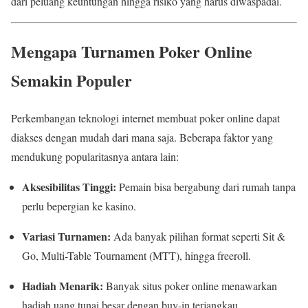
dari peluang keuntungan hingga risiko yang harus diwaspadai.
Mengapa Turnamen Poker Online
Semakin Populer
Perkembangan teknologi internet membuat poker online dapat
diakses dengan mudah dari mana saja. Beberapa faktor yang
mendukung popularitasnya antara lain:
Aksesibilitas Tinggi:
Pemain bisa bergabung dari rumah tanpa
perlu bepergian ke kasino.
Variasi Turnamen:
Ada banyak pilihan format seperti Sit &
Go, Multi-Table Tournament (MTT), hingga freeroll.
Hadiah Menarik:
Banyak situs poker online menawarkan
hadiah uang tunai besar dengan buy-in terjangkau.