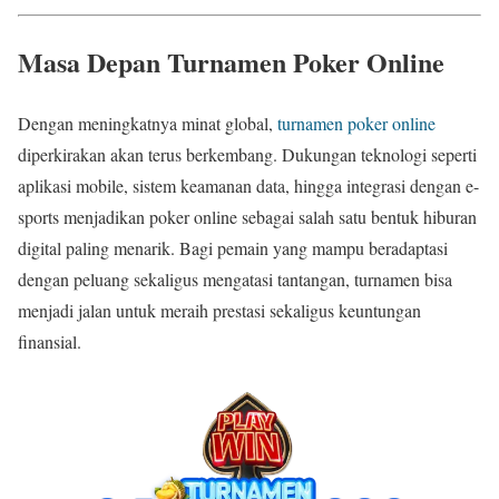
Masa Depan Turnamen Poker Online
Dengan meningkatnya minat global,
turnamen poker online
diperkirakan akan terus berkembang. Dukungan teknologi seperti
aplikasi mobile, sistem keamanan data, hingga integrasi dengan e-
sports menjadikan poker online sebagai salah satu bentuk hiburan
digital paling menarik. Bagi pemain yang mampu beradaptasi
dengan peluang sekaligus mengatasi tantangan, turnamen bisa
menjadi jalan untuk meraih prestasi sekaligus keuntungan
finansial.