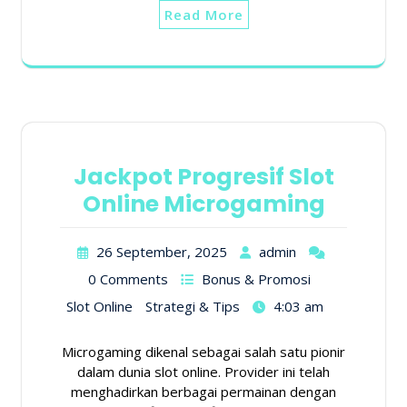
Read More
Jackpot Progresif Slot
Online Microgaming
26 September, 2025
admin
0 Comments
Bonus & Promosi
Slot Online
Strategi & Tips
4:03 am
Microgaming dikenal sebagai salah satu pionir
dalam dunia slot online. Provider ini telah
menghadirkan berbagai permainan dengan