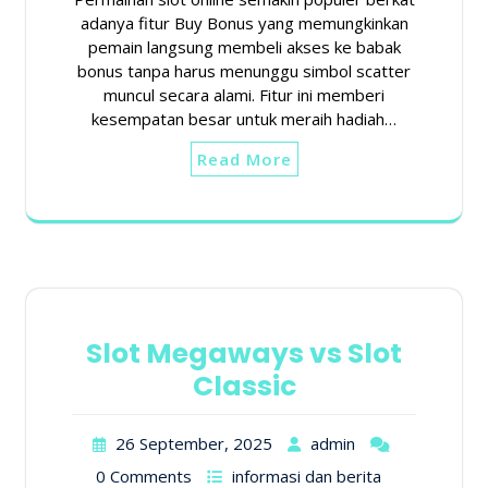
adanya fitur Buy Bonus yang memungkinkan
pemain langsung membeli akses ke babak
bonus tanpa harus menunggu simbol scatter
muncul secara alami. Fitur ini memberi
kesempatan besar untuk meraih hadiah…
Read More
Slot Megaways vs Slot
Classic
26 September, 2025
admin
0 Comments
informasi dan berita