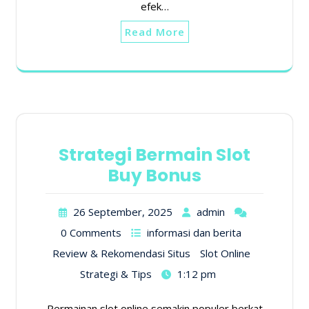
efek…
Read More
Strategi Bermain Slot
Buy Bonus
26 September, 2025
admin
0 Comments
informasi dan berita
Review & Rekomendasi Situs
Slot Online
Strategi & Tips
1:12 pm
Permainan slot online semakin populer berkat