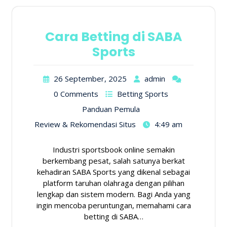
Cara Betting di SABA
Sports
26 September, 2025
admin
0 Comments
Betting Sports
Panduan Pemula
Review & Rekomendasi Situs
4:49 am
Industri sportsbook online semakin
berkembang pesat, salah satunya berkat
kehadiran SABA Sports yang dikenal sebagai
platform taruhan olahraga dengan pilihan
lengkap dan sistem modern. Bagi Anda yang
ingin mencoba peruntungan, memahami cara
betting di SABA…