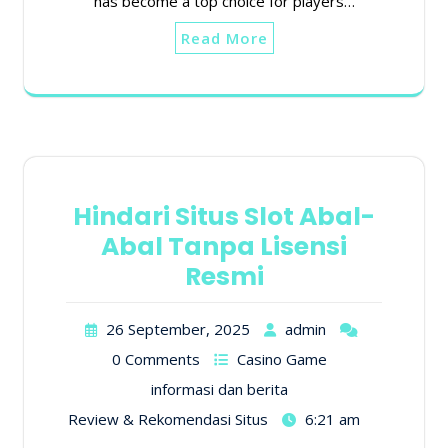
has become a top choice for players…
Read More
Hindari Situs Slot Abal-
Abal Tanpa Lisensi
Resmi
26 September, 2025
admin
0 Comments
Casino Game
informasi dan berita
Review & Rekomendasi Situs
6:21 am