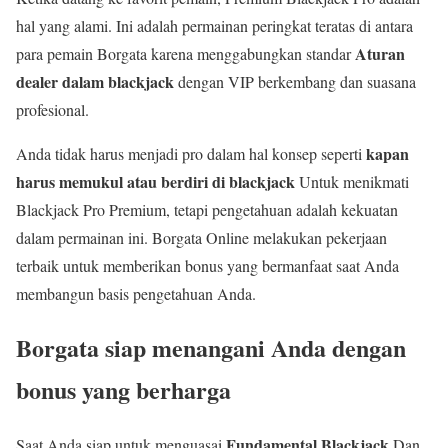
hal yang alami. Ini adalah permainan peringkat teratas di antara
Aturan
para pemain Borgata karena menggabungkan standar
dealer dalam blackjack
dengan VIP berkembang dan suasana
profesional.
kapan
Anda tidak harus menjadi pro dalam hal konsep seperti
harus memukul atau berdiri di blackjack
Untuk menikmati
Blackjack Pro Premium, tetapi pengetahuan adalah kekuatan
dalam permainan ini. Borgata Online melakukan pekerjaan
terbaik untuk memberikan bonus yang bermanfaat saat Anda
membangun basis pengetahuan Anda.
Borgata siap menangani Anda dengan
bonus yang berharga
Fundamental Blackjack
Saat Anda siap untuk menguasai
Dan