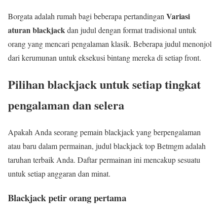
Variasi
Borgata adalah rumah bagi beberapa pertandingan
aturan blackjack
dan judul dengan format tradisional untuk
orang yang mencari pengalaman klasik. Beberapa judul menonjol
dari kerumunan untuk eksekusi bintang mereka di setiap front.
Pilihan blackjack untuk setiap tingkat
pengalaman dan selera
Apakah Anda seorang pemain blackjack yang berpengalaman
atau baru dalam permainan, judul blackjack top Betmgm adalah
taruhan terbaik Anda. Daftar permainan ini mencakup sesuatu
untuk setiap anggaran dan minat.
Blackjack petir orang pertama