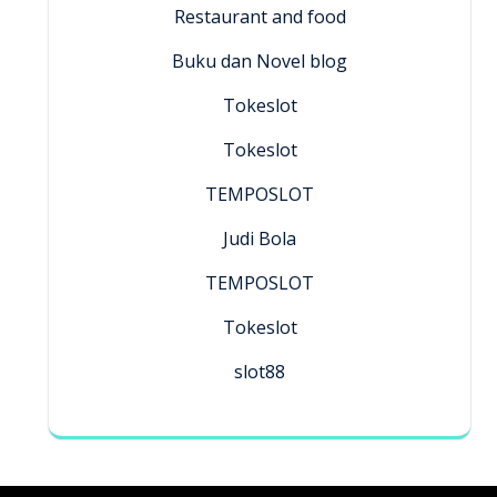
Restaurant and food
Buku dan Novel blog
Tokeslot
Tokeslot
TEMPOSLOT
Judi Bola
TEMPOSLOT
Tokeslot
slot88