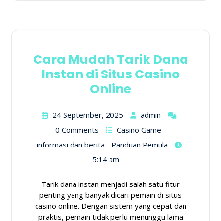
Cara Mudah Tarik Dana
Instan di Situs Casino
Online
24 September, 2025
admin
0 Comments
Casino Game
informasi dan berita
Panduan Pemula
5:14 am
Tarik dana instan menjadi salah satu fitur
penting yang banyak dicari pemain di situs
casino online. Dengan sistem yang cepat dan
praktis, pemain tidak perlu menunggu lama