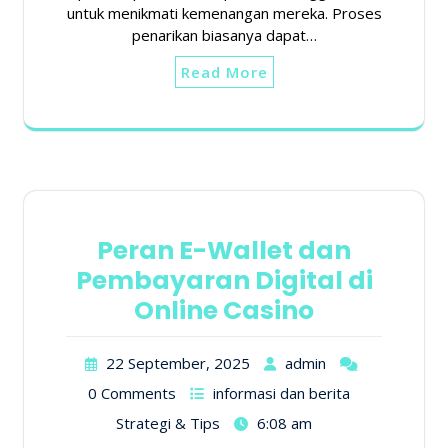
untuk menikmati kemenangan mereka. Proses
penarikan biasanya dapat…
Read More
Peran E-Wallet dan
Pembayaran Digital di
Online Casino
22 September, 2025
admin
0 Comments
informasi dan berita
Strategi & Tips
6:08 am