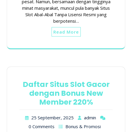
pesat. Namun, bersamaan dengan tingginya
minat masyarakat, muncul pula banyak Situs
Slot Abal-Abal Tanpa Lisensi Resmi yang
berpotensi…
Read More
Daftar Situs Slot Gacor
dengan Bonus New
Member 220%
25 September, 2025
admin
0 Comments
Bonus & Promosi