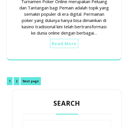
Turnamen Poker Online merupakan Peluang
dan Tantangan bagi Pemain adalah topik yang
semakin populer di era digital. Permainan
poker yang dulunya hanya bisa dimainkan di
kasino tradisional kini telah bertransformasi
ke dunia online dengan berbagai…
Read More
Posts
Page
Page
1
2
Next page
pagination
SEARCH