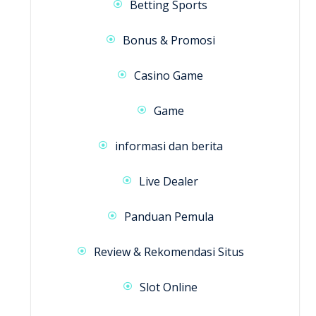
Betting Sports
Bonus & Promosi
Casino Game
Game
informasi dan berita
Live Dealer
Panduan Pemula
Review & Rekomendasi Situs
Slot Online