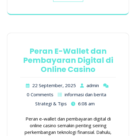
Peran E-Wallet dan
Pembayaran Digital di
Online Casino
22 September, 2025
admin
0 Comments
informasi dan berita
Strategi & Tips
6:08 am
Peran e-wallet dan pembayaran digital di
online casino semakin penting seiring
perkembangan teknologi finansial. Dahulu,