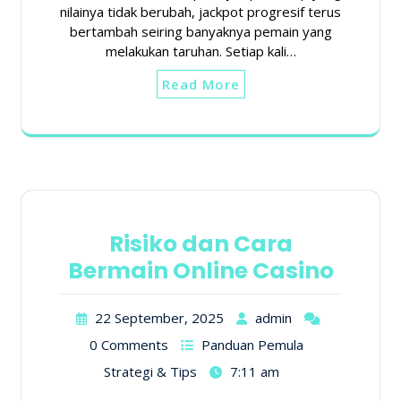
nilainya tidak berubah, jackpot progresif terus
bertambah seiring banyaknya pemain yang
melakukan taruhan. Setiap kali…
Read More
Risiko dan Cara
Bermain Online Casino
22 September, 2025
admin
0 Comments
Panduan Pemula
Strategi & Tips
7:11 am