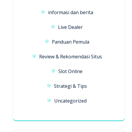
informasi dan berita
Live Dealer
Panduan Pemula
Review & Rekomendasi Situs
Slot Online
Strategi & Tips
Uncategorized