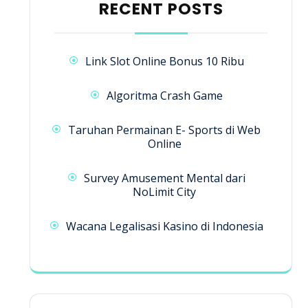
RECENT POSTS
Link Slot Online Bonus 10 Ribu
Algoritma Crash Game
Taruhan Permainan E- Sports di Web
Online
Survey Amusement Mental dari
NoLimit City
Wacana Legalisasi Kasino di Indonesia