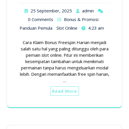
25 September, 2025
admin
0 Comments
Bonus & Promosi
Panduan Pemula
Slot Online
4:23 am
Cara Klaim Bonus Freespin Harian menjadi
salah satu hal yang paling ditunggu oleh para
pemain slot online. Fitur ini memberikan
kesempatan tambahan untuk menikmati
permainan tanpa harus mengeluarkan modal
lebih. Dengan memanfaatkan free spin harian,
…
Read More