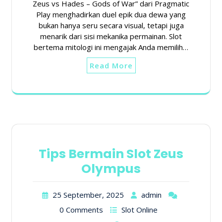
Zeus vs Hades – Gods of War” dari Pragmatic
Play menghadirkan duel epik dua dewa yang
bukan hanya seru secara visual, tetapi juga
menarik dari sisi mekanika permainan. Slot
bertema mitologi ini mengajak Anda memilih…
Read More
Tips Bermain Slot Zeus
Olympus
25 September, 2025
admin
0 Comments
Slot Online