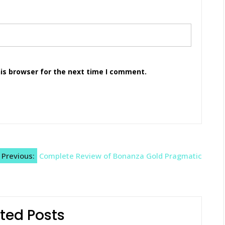
is browser for the next time I comment.
Previous:
Complete Review of Bonanza Gold Pragmatic
ted Posts