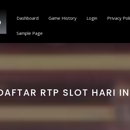
Dashboard
Game History
Login
Privacy Pol
o
Sample Page
DAFTAR RTP SLOT HARI IN