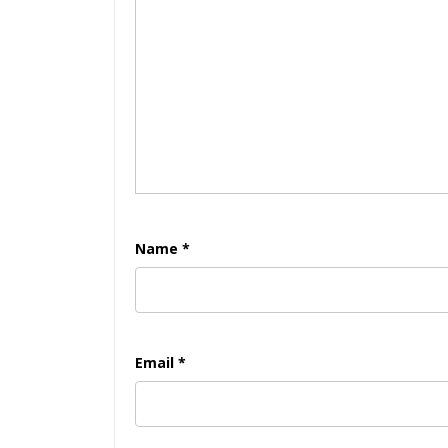
Name
*
Email
*