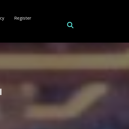
icy
Register
I