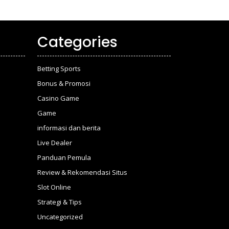
Categories
Betting Sports
Bonus & Promosi
Casino Game
Game
informasi dan berita
Live Dealer
Panduan Pemula
Review & Rekomendasi Situs
Slot Online
Strategi & Tips
Uncategorized