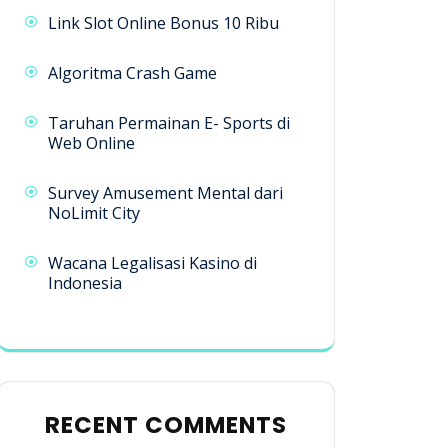
Link Slot Online Bonus 10 Ribu
Algoritma Crash Game
Taruhan Permainan E- Sports di
Web Online
Survey Amusement Mental dari
NoLimit City
Wacana Legalisasi Kasino di
Indonesia
RECENT COMMENTS