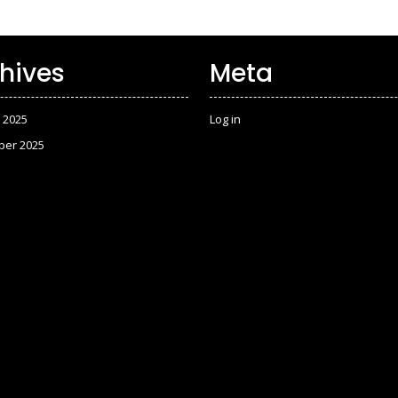
hives
Meta
 2025
Log in
ber 2025