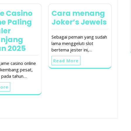
 Casino
Cara menang
ne Paling
Joker’s Jewels
ler
Sebagai pemain yang sudah
njang
lama menggeluti slot
n 2025
bertema jester ini,…
Read More
game casino online
rkembang pesat,
 pada tahun…
More