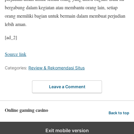
bergabung dalam kegiatan atau membantu orang lain, setiap
orang memiliki bagian untuk bermain dalam membuat perjudian
lebih aman.
[ad_2]
Source link
Categories:
Review & Rekomendasi Situs
Leave a Comment
Online gaming casino
Back to top
Exit mobile version