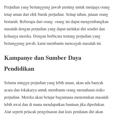
Perjudian yang bertanggung jawab penting untuk menjaga orang
tetap aman dari efek buruk perjudian. Setiap tahun, jutaan orang
bertaruh. Beberapa dari orang -orang ini dapat mengembangkan
masalah dengan perjudian yang dapat melukai diri sendiri dan
keluarga mereka. Dengan berbicara tentang perjudian yang
bertanggung jawab, kami membantu mencegah masalah ini.
Kampanye dan Sumber Daya
Pendidikan
Selama minggu perjudian yang lebih aman, akan ada banyak
acara dan lokakarya untuk membantu orang memahami risiko
perjudian. Mereka akan belajar bagaimana menemukan masalah
lebih awal dan di mana mendapatkan bantuan jika diperlukan.
Alat seperti pelacak pengeluaran dan kuis penilaian diri akan