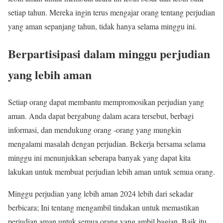
setiap tahun. Mereka ingin terus mengajar orang tentang perjudian
yang aman sepanjang tahun, tidak hanya selama minggu ini.
Berpartisipasi dalam minggu perjudian
yang lebih aman
Setiap orang dapat membantu mempromosikan perjudian yang
aman. Anda dapat bergabung dalam acara tersebut, berbagi
informasi, dan mendukung orang -orang yang mungkin
mengalami masalah dengan perjudian. Bekerja bersama selama
minggu ini menunjukkan seberapa banyak yang dapat kita
lakukan untuk membuat perjudian lebih aman untuk semua orang.
Minggu perjudian yang lebih aman 2024 lebih dari sekadar
berbicara; Ini tentang mengambil tindakan untuk memastikan
perjudian aman untuk semua orang yang ambil bagian. Baik itu