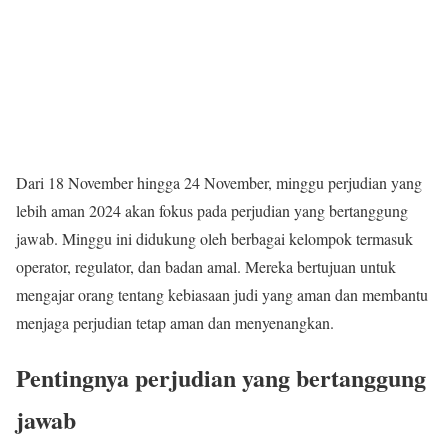
Dari 18 November hingga 24 November, minggu perjudian yang
lebih aman 2024 akan fokus pada perjudian yang bertanggung
jawab. Minggu ini didukung oleh berbagai kelompok termasuk
operator, regulator, dan badan amal. Mereka bertujuan untuk
mengajar orang tentang kebiasaan judi yang aman dan membantu
menjaga perjudian tetap aman dan menyenangkan.
Pentingnya perjudian yang bertanggung
jawab