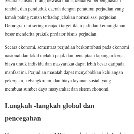
Secara statistik, orang dewasa muda, keluarga berpenghasilan
rendah, dan penduduk daerah dengan peraturan perjudian yang
lemah paling rentan terhadap jebakan normalisasi perjudian.
Demografi ini sering menjadi target iklan judi dan kemungkinan
besar menderita praktik predator bisnis perjudian.
Secara ekonomi, sementara perjudian berkontribusi pada ekonomi
nasional dan lokal melalui pajak dan penciptaan lapangan kerja,
biaya untuk individu dan masyarakat dapat lebih besar daripada
manfaat ini. Perjudian masalah dapat menyebabkan kehilangan
pekerjaan, kebangkrutan, dan biaya layanan sosial, yang
membuat sumber daya masyarakat dan sistem ekonomi.
Langkah -langkah global dan
pencegahan