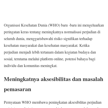
Organisasi Kesehatan Dunia (WHO) baru -baru ini mengeluarkan
peringatan keras tentang meningkatnya normalisasi perjudian di
seluruh dunia, menggarisbawahi risiko signifikan terhadap
kesehatan masyarakat dan kesehatan masyarakat. Ketika
perjudian menjadi lebih tertanam dalam kegiatan budaya dan
sosial, terutama melalui platform online, potensi bahaya bagi
individu dan komunitas meningkat.
Meningkatnya aksesibilitas dan masalah
pemasaran
Pernyataan WHO membawa peningkatan aksesibilitas perjudian