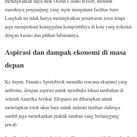
meningkatkan daya tarik Ocean Casino Resort, menarik
masuknya pengunjung yang ingin mengalami fasilitas baru.
Langkah ini tidak hanya meningkatkan penawaran resor tetapi
juga memperkuat keunggulan kompetitifnya di kota yang terkenal
dengan kasino dan pilihan hiburannya.
Aspirasi dan dampak ekonomi di masa
depan
Ke depan, Fanatics Sportsbook memiliki rencana ekspansi yang
ambisius, dengan aspirasi untuk membuka lokasi tambahan di
seluruh Amerika Serikat. Ekspansi ini diharapkan untuk
menetapkan tolok ukur baru untuk industri taruhan olahraga
sambil juga menekankan praktik taruhan yang bertanggung
jawab.