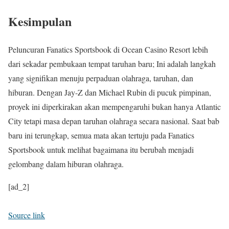
Kesimpulan
Peluncuran Fanatics Sportsbook di Ocean Casino Resort lebih
dari sekadar pembukaan tempat taruhan baru; Ini adalah langkah
yang signifikan menuju perpaduan olahraga, taruhan, dan
hiburan. Dengan Jay-Z dan Michael Rubin di pucuk pimpinan,
proyek ini diperkirakan akan mempengaruhi bukan hanya Atlantic
City tetapi masa depan taruhan olahraga secara nasional. Saat bab
baru ini terungkap, semua mata akan tertuju pada Fanatics
Sportsbook untuk melihat bagaimana itu berubah menjadi
gelombang dalam hiburan olahraga.
[ad_2]
Source link