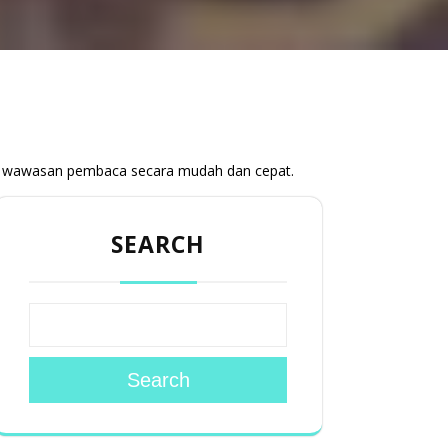
bah wawasan pembaca secara mudah dan cepat.
SEARCH
Search