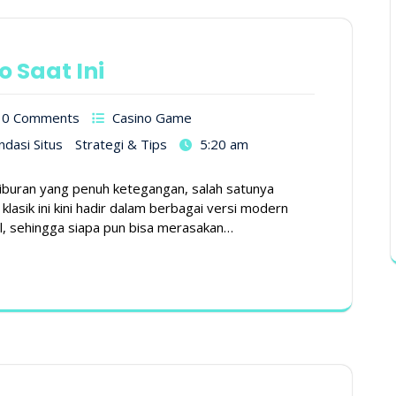
o Saat Ini
0 Comments
Casino Game
dasi Situs
Strategi & Tips
5:20 am
hiburan yang penuh ketegangan, salah satunya
klasik ini kini hadir dalam berbagai versi modern
al, sehingga siapa pun bisa merasakan…