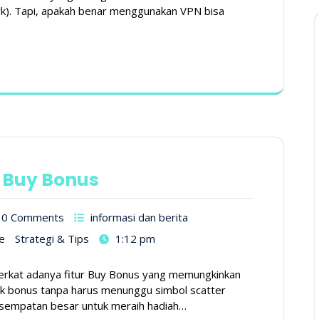
k). Tapi, apakah benar menggunakan VPN bisa
t Buy Bonus
0 Comments
informasi dan berita
ne
Strategi & Tips
1:12 pm
berkat adanya fitur Buy Bonus yang memungkinkan
k bonus tanpa harus menunggu simbol scatter
kesempatan besar untuk meraih hadiah…