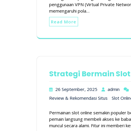
penggunaan VPN (Virtual Private Networ
memengaruhi pola…
Read More
Strategi Bermain Slo
26 September, 2025
admin
Review & Rekomendasi Situs
Slot Onli
Permainan slot online semakin populer 
pemain langsung membeli akses ke baba
muncul secara alami. Fitur ini memberi 