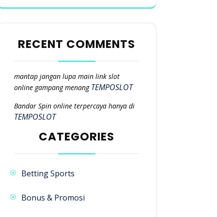
RECENT COMMENTS
mantap jangan lupa main link slot
TEMPOSLOT
online gampang menang
Bandar Spin online terpercaya hanya di
TEMPOSLOT
CATEGORIES
Betting Sports
Bonus & Promosi