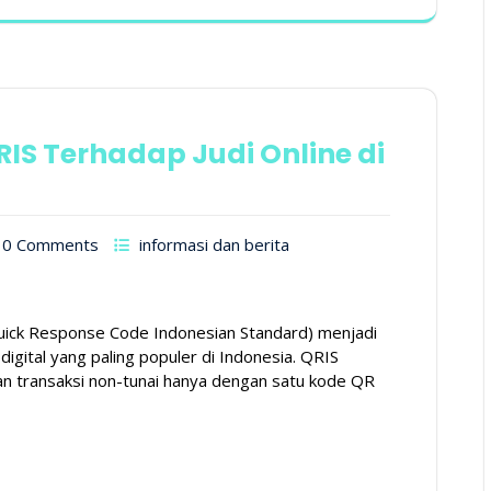
IS Terhadap Judi Online di
0 Comments
informasi dan berita
uick Response Code Indonesian Standard) menjadi
digital yang paling populer di Indonesia. QRIS
 transaksi non-tunai hanya dengan satu kode QR