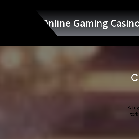
Skip
to
content
Online Gaming Casin
C
Kateg
ter