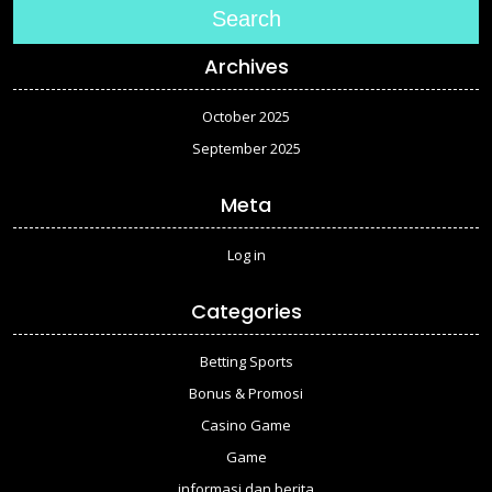
Search
Archives
October 2025
September 2025
Meta
Log in
Categories
Betting Sports
Bonus & Promosi
Casino Game
Game
informasi dan berita