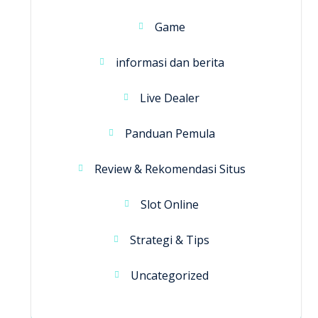
Game
informasi dan berita
Live Dealer
Panduan Pemula
Review & Rekomendasi Situs
Slot Online
Strategi & Tips
Uncategorized