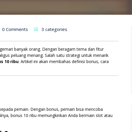
0 Comments
3 categories
digemari banyak orang. Dengan beragam tema dan fitur
igus peluang menang. Salah satu strategi untuk menarik
s 10 ribu
. Artikel ini akan membahas definisi bonus, cara
ne kepada pemain. Dengan bonus, pemain bisa mencoba
lnya, bonus 10 ribu memungkinkan Anda bermain slot atau