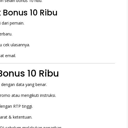
n selain bonus 10 ribu.
 Bonus 10 Ribu
 dari pemain.
erbaru.
lu cek ulasannya.
at email.
onus 10 Ribu
n dengan data yang benar.
omo atau mengikuti instruksi.
engan RTP tinggi.
arat & ketentuan.
TO) sebelum melakukan penarikan.