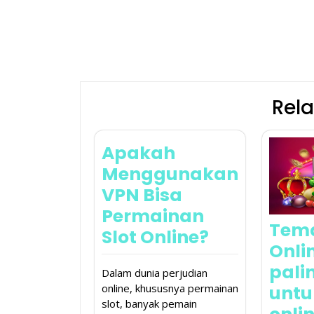
Post
navigation
Rela
Apakah
Menggunakan
VPN Bisa
Permainan
Tema
Slot Online?
Onli
palin
Dalam dunia perjudian
online, khususnya permainan
untu
slot, banyak pemain