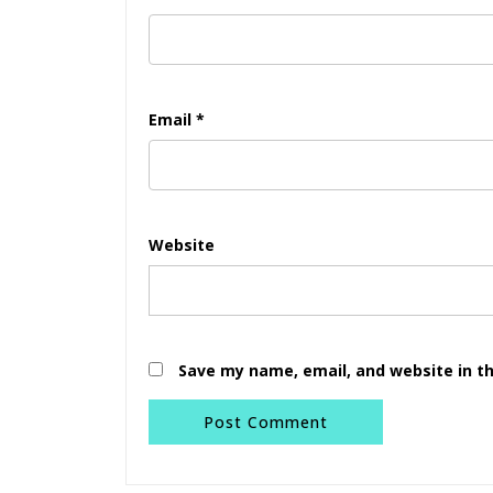
Email
*
Website
Save my name, email, and website in th