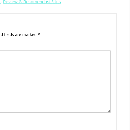
a
,
Review & Rekomendasi Situs
ed fields are marked
*