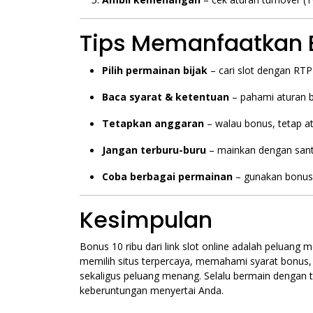
Tips Memanfaatkan B
Pilih permainan bijak
– cari slot dengan RT
Baca syarat & ketentuan
– pahami aturan 
Tetapkan anggaran
– walau bonus, tetap a
Jangan terburu-buru
– mainkan dengan sant
Coba berbagai permainan
– gunakan bonus u
Kesimpulan
Bonus 10 ribu dari link slot online adalah peluan
memilih situs terpercaya, memahami syarat bonus,
sekaligus peluang menang. Selalu bermain dengan
keberuntungan menyertai Anda.