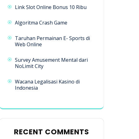
Link Slot Online Bonus 10 Ribu
Algoritma Crash Game
Taruhan Permainan E- Sports di
Web Online
Survey Amusement Mental dari
NoLimit City
Wacana Legalisasi Kasino di
Indonesia
RECENT COMMENTS