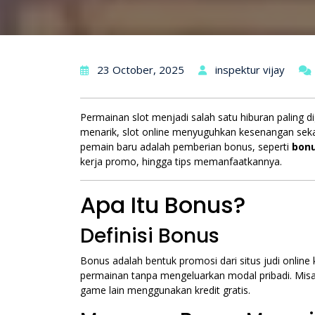
23 October, 2025
inspektur vijay
Permainan slot menjadi salah satu hiburan paling 
menarik, slot online menyuguhkan kesenangan sekal
pemain baru adalah pemberian bonus, seperti
bonu
kerja promo, hingga tips memanfaatkannya.
Apa Itu Bonus?
Definisi Bonus
Bonus adalah bentuk promosi dari situs judi onli
permainan tanpa mengeluarkan modal pribadi. Misa
game lain menggunakan kredit gratis.