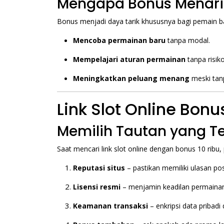
Mengapa Bonus Menari
Bonus menjadi daya tarik khususnya bagi pemain b
Mencoba permainan baru
tanpa modal.
Mempelajari aturan permainan
tanpa risiko
Meningkatkan peluang menang
meski tanp
Link Slot Online Bonu
Memilih Tautan yang T
Saat mencari link slot online dengan bonus 10 ribu, 
Reputasi situs
– pastikan memiliki ulasan posi
Lisensi resmi
– menjamin keadilan permainan
Keamanan transaksi
– enkripsi data pribadi