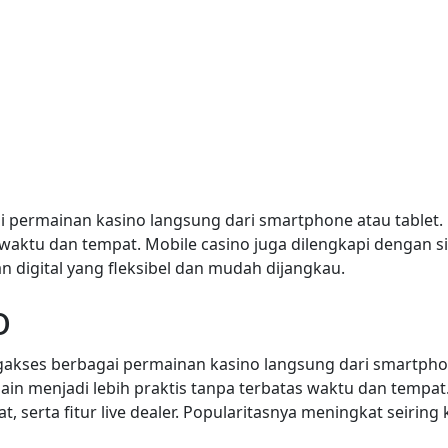
rmainan kasino langsung dari smartphone atau tablet. De
waktu dan tempat. Mobile casino juga dilengkapi dengan s
n digital yang fleksibel dan mudah dijangkau.
o
ses berbagai permainan kasino langsung dari smartphone
ain menjadi lebih praktis tanpa terbatas waktu dan tempat
erta fitur live dealer. Popularitasnya meningkat seiring 