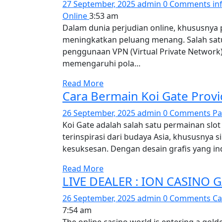
27 September, 2025
admin
0 Comments
in
Online
3:53 am
Dalam dunia perjudian online, khususnya
meningkatkan peluang menang. Salah satu
penggunaan VPN (Virtual Private Network
memengaruhi pola…
Read More
Cara Bermain Koi Gate Prov
26 September, 2025
admin
0 Comments
Pa
Koi Gate adalah salah satu permainan slot
terinspirasi dari budaya Asia, khususnya
kesuksesan. Dengan desain grafis yang ind
Read More
LIVE DEALER : ION CASINO
26 September, 2025
admin
0 Comments
Ca
7:54 am