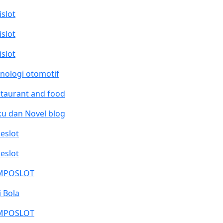
islot
islot
islot
nologi otomotif
taurant and food
u dan Novel blog
eslot
eslot
MPOSLOT
i Bola
MPOSLOT