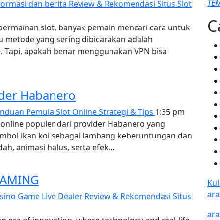
TE
formasi dan berita
Review & Rekomendasi Situs
Slot
C
 permainan slot, banyak pemain mencari cara untuk
 metode yang sering dibicarakan adalah
). Tapi, apakah benar menggunakan VPN bisa
ider Habanero
nduan Pemula
Slot Online
Strategi & Tips
1:35 pm
 online populer dari provider Habanero yang
 simbol ikan koi sebagai lambang keberuntungan dan
ah, animasi halus, serta efek…
 GAMING
Kul
ara
sino Game
Live Dealer
Review & Rekomendasi Situs
ara