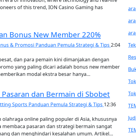
en era of innovation, where technology and real-life
oneers of this trend, ION Casino Gaming has
ara
ara
engan Bonus New Member 220%
ara
nus & Promosi
Panduan Pemula
Strategi & Tips
2:04
Tek
Res
pesat, dan para pemain kini dimanjakan dengan
promo yang paling dicari adalah bonus new member
Buk
memberikan modal ekstra besar hanya…
Tok
Pasaran dan Bermain di Sbobet
Tok
tting Sports
Panduan Pemula
Strategi & Tips
12:36
TE
Jud
 olahraga online paling populer di Asia, khususnya
a membaca pasaran dan strategi bermain sangat
TE
nang dan menghindari kesalahan umum. Artikel…