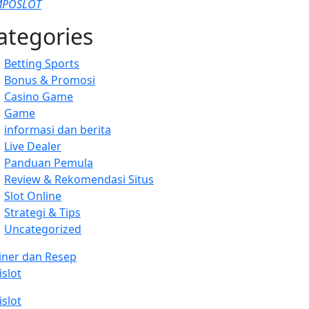
MPOSLOT
ategories
Betting Sports
Bonus & Promosi
Casino Game
Game
informasi dan berita
Live Dealer
Panduan Pemula
Review & Rekomendasi Situs
Slot Online
Strategi & Tips
Uncategorized
iner dan Resep
islot
islot