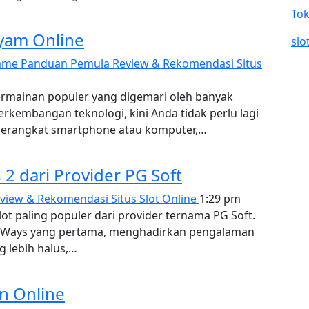
Tok
yam Online
slo
ame
Panduan Pemula
Review & Rekomendasi Situs
ermainan populer yang digemari oleh banyak
erkembangan teknologi, kini Anda tidak perlu lagi
i perangkat smartphone atau komputer,…
 dari Provider PG Soft
view & Rekomendasi Situs
Slot Online
1:29 pm
ot paling populer dari provider ternama PG Soft.
g Ways yang pertama, menghadirkan pengalaman
g lebih halus,…
an Online