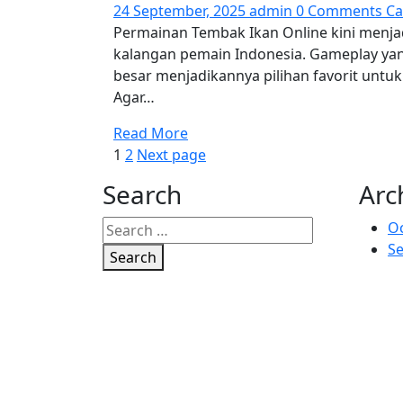
24 September, 2025
admin
0 Comments
Ca
Permainan Tembak Ikan Online kini menjad
kalangan pemain Indonesia. Gameplay yan
besar menjadikannya pilihan favorit unt
Agar…
Read More
Posts
Page
Page
1
2
Next page
pagination
Search
Arc
O
S
Search