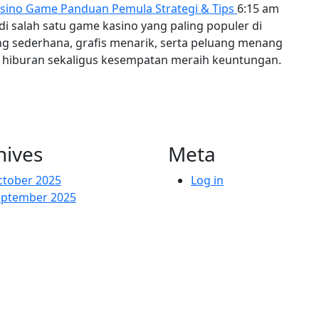
sino Game
Panduan Pemula
Strategi & Tips
6:15 am
i salah satu game kasino yang paling populer di
g sederhana, grafis menarik, serta peluang menang
uk hiburan sekaligus kesempatan meraih keuntungan.
hives
Meta
ctober 2025
Log in
eptember 2025