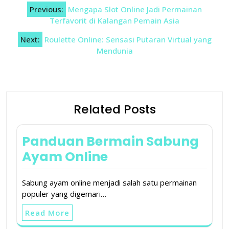
Post
Previous:
Mengapa Slot Online Jadi Permainan
navigation
Terfavorit di Kalangan Pemain Asia
Next:
Roulette Online: Sensasi Putaran Virtual yang
Mendunia
Related Posts
Panduan Bermain Sabung
Ayam Online
Sabung ayam online menjadi salah satu permainan
populer yang digemari…
Read More