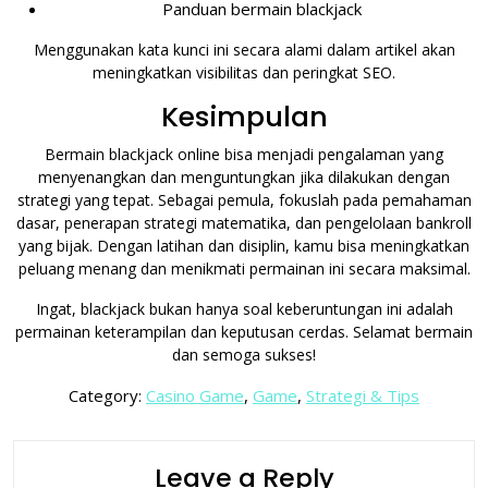
Panduan bermain blackjack
Menggunakan kata kunci ini secara alami dalam artikel akan
meningkatkan visibilitas dan peringkat SEO.
Kesimpulan
Bermain blackjack online bisa menjadi pengalaman yang
menyenangkan dan menguntungkan jika dilakukan dengan
strategi yang tepat. Sebagai pemula, fokuslah pada pemahaman
dasar, penerapan strategi matematika, dan pengelolaan bankroll
yang bijak. Dengan latihan dan disiplin, kamu bisa meningkatkan
peluang menang dan menikmati permainan ini secara maksimal.
Ingat, blackjack bukan hanya soal keberuntungan ini adalah
permainan keterampilan dan keputusan cerdas. Selamat bermain
dan semoga sukses!
Category:
Casino Game
,
Game
,
Strategi & Tips
Leave a Reply