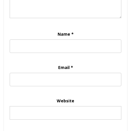
Name
*
Email
*
Website