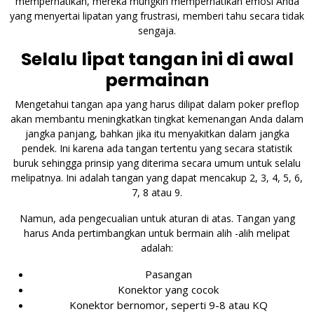
memperhatikan, mereka mungkin memperhatikan emosi Anda
yang menyertai lipatan yang frustrasi, memberi tahu secara tidak
sengaja.
Selalu lipat tangan ini di awal
permainan
Mengetahui tangan apa yang harus dilipat dalam poker preflop
akan membantu meningkatkan tingkat kemenangan Anda dalam
jangka panjang, bahkan jika itu menyakitkan dalam jangka
pendek. Ini karena ada tangan tertentu yang secara statistik
buruk sehingga prinsip yang diterima secara umum untuk selalu
melipatnya. Ini adalah tangan yang dapat mencakup 2, 3, 4, 5, 6,
7, 8 atau 9.
Namun, ada pengecualian untuk aturan di atas. Tangan yang
harus Anda pertimbangkan untuk bermain alih -alih melipat
adalah:
Pasangan
Konektor yang cocok
Konektor bernomor, seperti 9-8 atau KQ