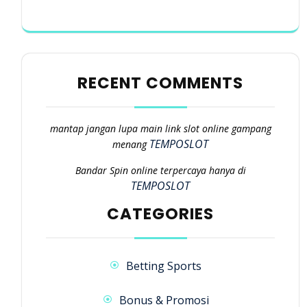
RECENT COMMENTS
mantap jangan lupa main link slot online gampang
TEMPOSLOT
menang
Bandar Spin online terpercaya hanya di
TEMPOSLOT
CATEGORIES
Betting Sports
Bonus & Promosi