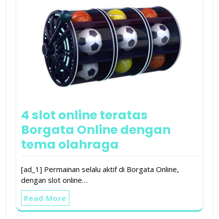
4 slot online teratas
Borgata Online dengan
tema olahraga
[ad_1] Permainan selalu aktif di Borgata Online,
dengan slot online…
Read More