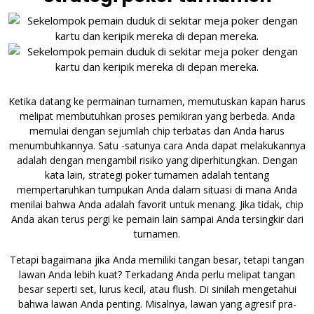
Ketika datang ke permainan turnamen, memutuskan kapan harus
melipat membutuhkan proses pemikiran yang berbeda. Anda
memulai dengan sejumlah chip terbatas dan Anda harus
menumbuhkannya. Satu -satunya cara Anda dapat melakukannya
adalah dengan mengambil risiko yang diperhitungkan. Dengan
kata lain, strategi poker turnamen adalah tentang
mempertaruhkan tumpukan Anda dalam situasi di mana Anda
menilai bahwa Anda adalah favorit untuk menang. Jika tidak, chip
Anda akan terus pergi ke pemain lain sampai Anda tersingkir dari
turnamen.
Tetapi bagaimana jika Anda memiliki tangan besar, tetapi tangan
lawan Anda lebih kuat? Terkadang Anda perlu melipat tangan
besar seperti set, lurus kecil, atau flush. Di sinilah mengetahui
bahwa lawan Anda penting. Misalnya, lawan yang agresif pra-