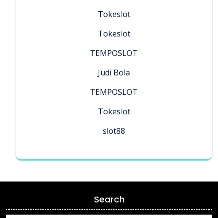
Tokeslot
Tokeslot
TEMPOSLOT
Judi Bola
TEMPOSLOT
Tokeslot
slot88
Search