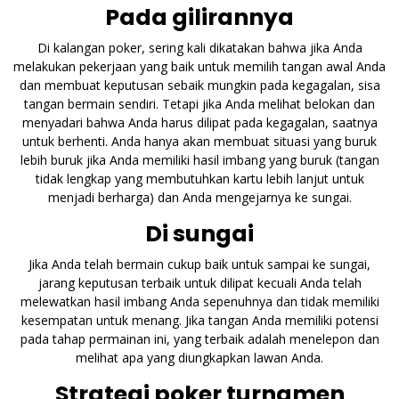
Pada gilirannya
Di kalangan poker, sering kali dikatakan bahwa jika Anda
melakukan pekerjaan yang baik untuk memilih tangan awal Anda
dan membuat keputusan sebaik mungkin pada kegagalan, sisa
tangan bermain sendiri. Tetapi jika Anda melihat belokan dan
menyadari bahwa Anda harus dilipat pada kegagalan, saatnya
untuk berhenti. Anda hanya akan membuat situasi yang buruk
lebih buruk jika Anda memiliki hasil imbang yang buruk (tangan
tidak lengkap yang membutuhkan kartu lebih lanjut untuk
menjadi berharga) dan Anda mengejarnya ke sungai.
Di sungai
Jika Anda telah bermain cukup baik untuk sampai ke sungai,
jarang keputusan terbaik untuk dilipat kecuali Anda telah
melewatkan hasil imbang Anda sepenuhnya dan tidak memiliki
kesempatan untuk menang. Jika tangan Anda memiliki potensi
pada tahap permainan ini, yang terbaik adalah menelepon dan
melihat apa yang diungkapkan lawan Anda.
Strategi poker turnamen