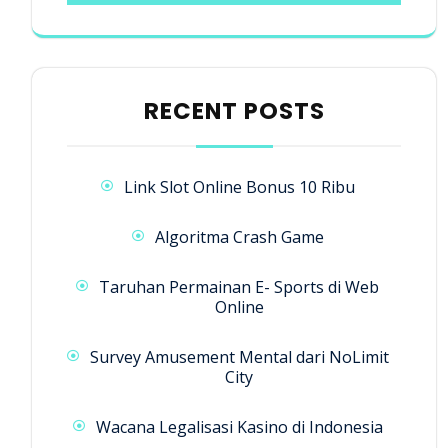
RECENT POSTS
Link Slot Online Bonus 10 Ribu
Algoritma Crash Game
Taruhan Permainan E- Sports di Web
Online
Survey Amusement Mental dari NoLimit
City
Wacana Legalisasi Kasino di Indonesia