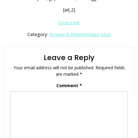
[ad_2]
Source link
Category:
Review & Rekomendasi Situs
Leave a Reply
Your email address will not be published.
Required fields
are marked
*
Comment
*