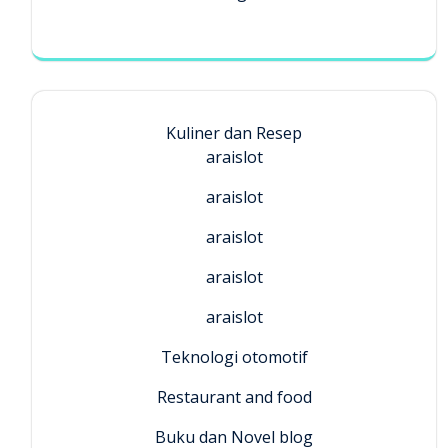
Kuliner dan Resep
araislot
araislot
araislot
araislot
araislot
Teknologi otomotif
Restaurant and food
Buku dan Novel blog