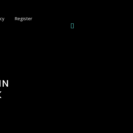
icy
Register
IN
K