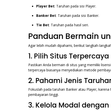
Player Bet
: Taruhan pada sisi Player.
Banker Bet
: Taruhan pada sisi Banker.
Tie Bet
: Taruhan pada hasil seri.
Panduan Bermain un
Agar lebih mudah dipahami, berikut langkah-langkah
1. Pilih Situs Terpercaya
Pastikan Anda bermain di situs yang memiliki lisens
terpercaya biasanya menyediakan metode pembaya
2. Pahami Jenis Taruha
Fokuslah pada taruhan Banker atau Player, karena 
pembayaran tinggi.
3. Kelola Modal dengan 