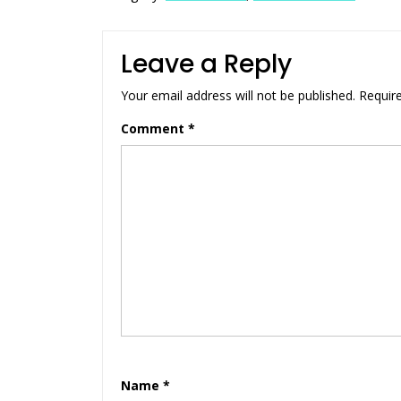
Leave a Reply
Your email address will not be published.
Requir
Comment
*
Name
*