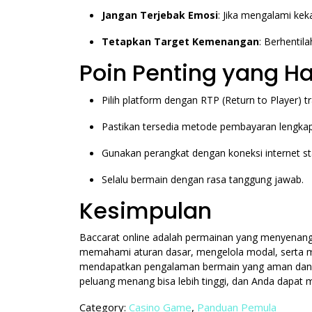
Jangan Terjebak Emosi
: Jika mengalami kek
Tetapkan Target Kemenangan
: Berhentila
Poin Penting yang Ha
Pilih platform dengan RTP (Return to Player) t
Pastikan tersedia metode pembayaran lengkap s
Gunakan perangkat dengan koneksi internet stab
Selalu bermain dengan rasa tanggung jawab.
Kesimpulan
Baccarat online adalah permainan yang menyenang
memahami aturan dasar, mengelola modal, serta me
mendapatkan pengalaman bermain yang aman dan m
peluang menang bisa lebih tinggi, dan Anda dapat m
Category:
Casino Game
,
Panduan Pemula