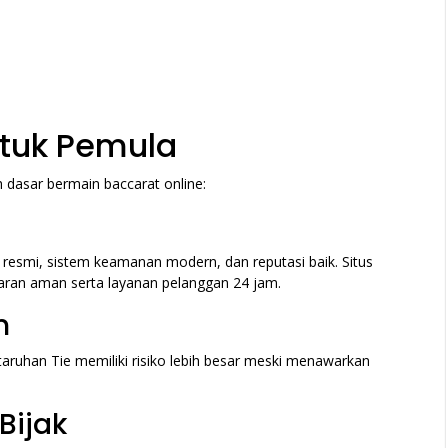
tuk Pemula
 dasar bermain baccarat online:
i resmi, sistem keamanan modern, dan reputasi baik. Situs
ran aman serta layanan pelanggan 24 jam.
n
taruhan Tie memiliki risiko lebih besar meski menawarkan
Bijak