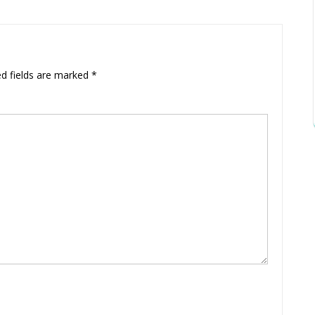
ed fields are marked
*