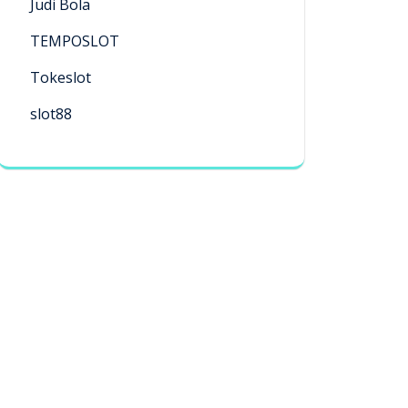
Judi Bola
TEMPOSLOT
Tokeslot
slot88