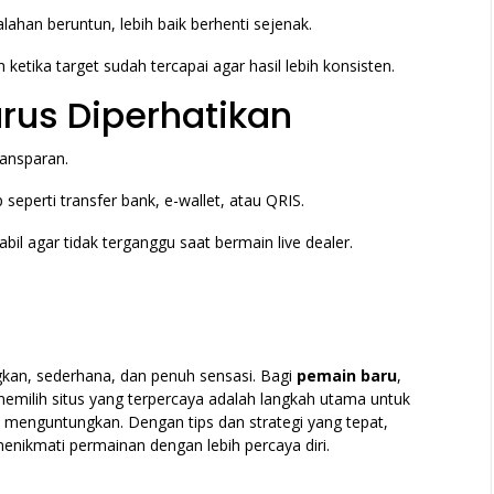
alahan beruntun, lebih baik berhenti sejenak.
h ketika target sudah tercapai agar hasil lebih konsisten.
rus Diperhatikan
ransparan.
eperti transfer bank, e-wallet, atau QRIS.
il agar tidak terganggu saat bermain live dealer.
kan, sederhana, dan penuh sensasi. Bagi
pemain baru
,
milih situs yang terpercaya adalah langkah utama untuk
enguntungkan. Dengan tips dan strategi yang tepat,
enikmati permainan dengan lebih percaya diri.